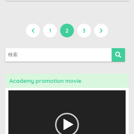
1
2
3
Academy promotion movie
動
画
プ
レ
ー