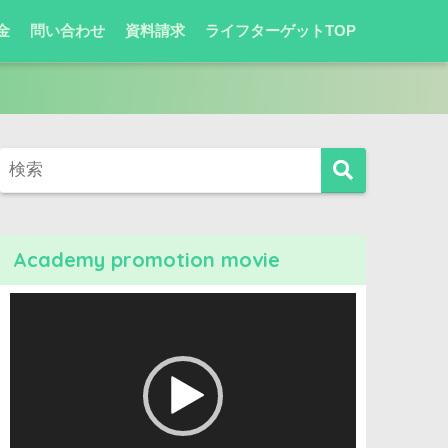
金
問い合わせ
資料請求
ライフターゲットTOP
Academy promotion movie
動
画
プ
レ
ー