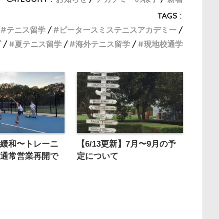
TAGS :
テニス留学
ピータースミステニスアカデミー
ブ
夏テニス留学
海外テニス留学
現地校通学
制緩和〜トレーニ
【6/13更新】7月〜9月の予
は通常営業再開で
定について